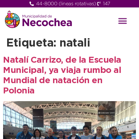
44-8000 (lineas rotativas)
147
Etiqueta:
natali
Natalí Carrizo, de la Escuela
Municipal, ya viaja rumbo al
Mundial de natación en
Polonia