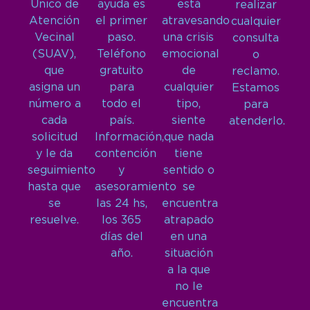
Único de
ayuda es
está
realizar
Atención
el primer
atravesando
cualquier
Vecinal
paso.
una crisis
consulta
(SUAV),
Teléfono
emocional
o
que
gratuito
de
reclamo.
asigna un
para
cualquier
Estamos
número a
todo el
tipo,
para
cada
país.
siente
atenderlo.
solicitud
Información,
que nada
y le da
contención
tiene
seguimiento
y
sentido o
hasta que
asesoramiento
se
se
las 24 hs,
encuentra
resuelve.
los 365
atrapado
días del
en una
año.
situación
a la que
no le
encuentra