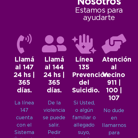
Nosotros
Estamos para
ayudarte
Llamá
Llamá
Línea
Atención
al 147
al 144
135
al
24 hs |
24 hs |
Prevención
Vecino
365
365
del
911 |
días.
días.
Suicidio.
100 |
107
La línea
De la
Si Usted,
147
violencia
o algún
No dude
cuenta
se puede
familiar o
en
con el
salir.
allegado
llamarnos
Sistema
Pedir
suyo,
para