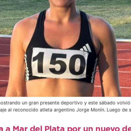
ostrando un gran presente deportivo y este sábado volvió 
enaje al reconocido atleta argentino Jorge Monín. Luego de
a a Mar del Plata por un nuevo d