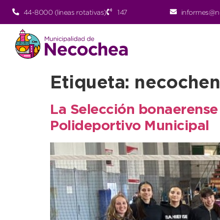
44-8000 (lineas rotativas)
147
informes@n
Etiqueta:
necochen
La Selección bonaerense 
Polideportivo Municipal