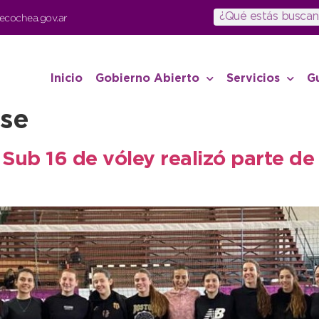
ecochea.gov.ar
Inicio
Gobierno Abierto
Servicios
G
se
Sub 16 de vóley realizó parte de