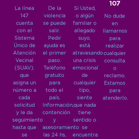
107
La línea
De la
Si Usted,
147
violencia
o algún
No dude
cuenta
se puede
familiar o
en
con el
salir.
allegado
llamarnos
Sistema
Pedir
suyo,
para
Único de
ayuda es
está
realizar
Atención
el primer
atravesando
cualquier
Vecinal
paso.
una crisis
consulta
(SUAV),
Teléfono
emocional
o
que
gratuito
de
reclamo.
asigna un
para
cualquier
Estamos
número a
todo el
tipo,
para
cada
país.
siente
atenderlo.
solicitud
Información,
que nada
y le da
contención
tiene
seguimiento
y
sentido o
hasta que
asesoramiento
se
se
las 24 hs,
encuentra