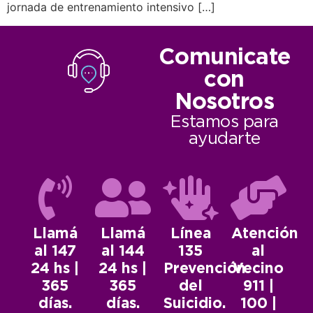
jornada de entrenamiento intensivo […]
Comunicate
con
Nosotros
Estamos para
ayudarte
Llamá
Llamá
Línea
Atención
al 147
al 144
135
al
24 hs |
24 hs |
Prevención
Vecino
365
365
del
911 |
días.
días.
Suicidio.
100 |