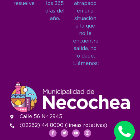
resuelve.
los 365
atrapado
días del
en una
año.
situación
a la que
no le
encuentra
salida, no
lo dude:
Llámenos:
Calle 56 Nº 2945
(02262) 44 8000 (lineas rotativas)