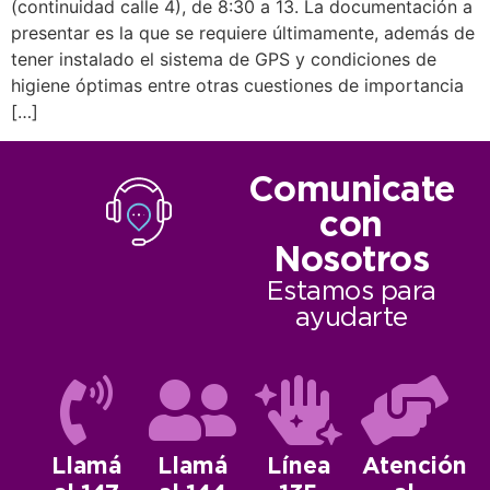
(continuidad calle 4), de 8:30 a 13. La documentación a
presentar es la que se requiere últimamente, además de
tener instalado el sistema de GPS y condiciones de
higiene óptimas entre otras cuestiones de importancia
[…]
Comunicate
con
Nosotros
Estamos para
ayudarte
Llamá
Llamá
Línea
Atención