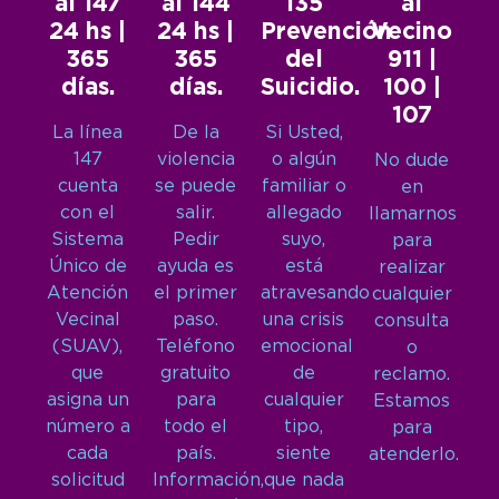
al 147
al 144
135
al
24 hs |
24 hs |
Prevención
Vecino
365
365
del
911 |
días.
días.
Suicidio.
100 |
107
La línea
De la
Si Usted,
147
violencia
o algún
No dude
cuenta
se puede
familiar o
en
con el
salir.
allegado
llamarnos
Sistema
Pedir
suyo,
para
Único de
ayuda es
está
realizar
Atención
el primer
atravesando
cualquier
Vecinal
paso.
una crisis
consulta
(SUAV),
Teléfono
emocional
o
que
gratuito
de
reclamo.
asigna un
para
cualquier
Estamos
número a
todo el
tipo,
para
cada
país.
siente
atenderlo.
solicitud
Información,
que nada