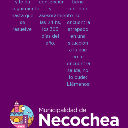
y le da
contención
tiene
seguimiento
y
sentido o
hasta que
asesoramiento
se
se
las 24 hs,
encuentra
resuelve.
los 365
atrapado
días del
en una
año.
situación
a la que
no le
encuentra
salida, no
lo dude:
Llámenos: