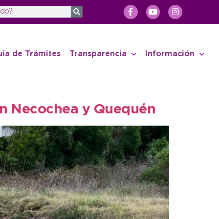
uia de Trámites
Transparencia
Información
s en Necochea y Quequén