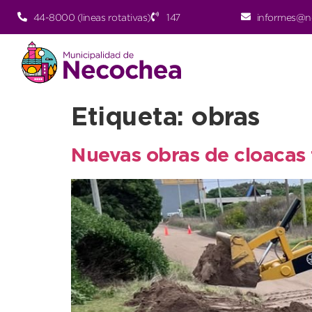
44-8000 (lineas rotativas)
147
informes@n
Etiqueta:
obras
Nuevas obras de cloacas 