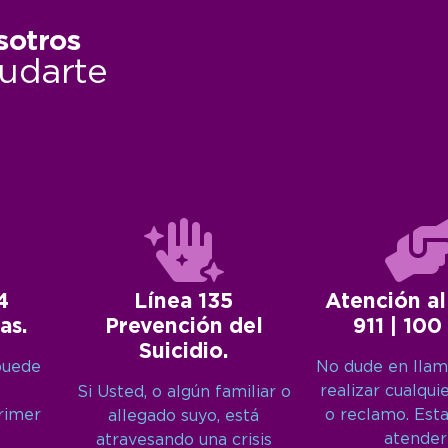
sotros
udarte
4
Línea 135
Atención al
as.
Prevención del
911 | 100
Suicidio.
puede
No dude en llam
realizar cualqui
Si Usted, o algún familiar o
primer
o reclamo. Est
allegado suyo, está
atender
atravesando una crisis