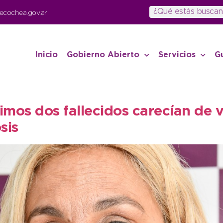
ecochea.gov.ar
Inicio
Gobierno Abierto
Servicios
G
imos dos fallecidos carecían de v
sis