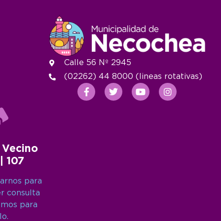
Calle 56 Nº 2945
(02262) 44 8000 (lineas rotativas)
 Vecino
 | 107
arnos para
er consulta
amos para
lo.