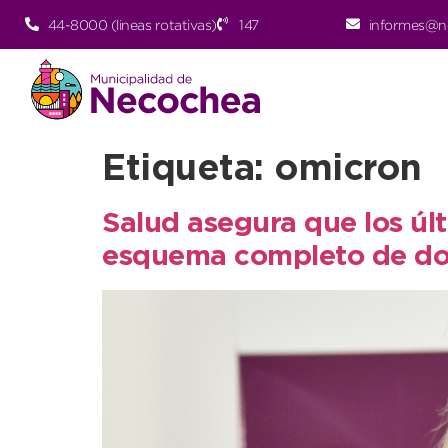
44-8000 (lineas rotativas)
147
informes@n
Etiqueta:
omicron
Salud asegura que los últ
esquema completo de do