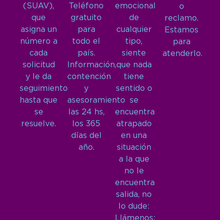
(SUAV),
Teléfono
emocional
o
que
gratuito
de
reclamo.
asigna un
para
cualquier
Estamos
número a
todo el
tipo,
para
cada
país.
siente
atenderlo.
solicitud
Información,
que nada
y le da
contención
tiene
seguimiento
y
sentido o
hasta que
asesoramiento
se
se
las 24 hs,
encuentra
resuelve.
los 365
atrapado
días del
en una
año.
situación
a la que
no le
encuentra
salida, no
lo dude:
Llámenos: