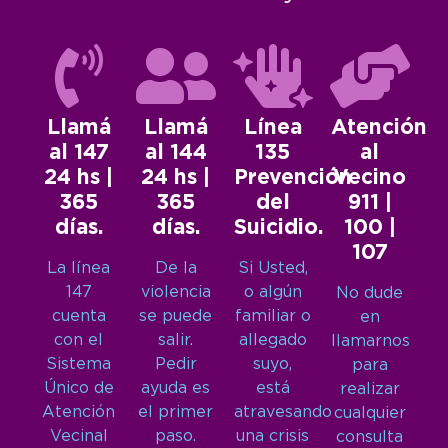
Llamá
Llamá
Línea
Atención
al 147
al 144
135
al
24 hs |
24 hs |
Prevención
Vecino
365
365
del
911 |
días.
días.
Suicidio.
100 |
107
La línea
De la
Si Usted,
147
violencia
o algún
No dude
cuenta
se puede
familiar o
en
con el
salir.
allegado
llamarnos
Sistema
Pedir
suyo,
para
Único de
ayuda es
está
realizar
Atención
el primer
atravesando
cualquier
Vecinal
paso.
una crisis
consulta