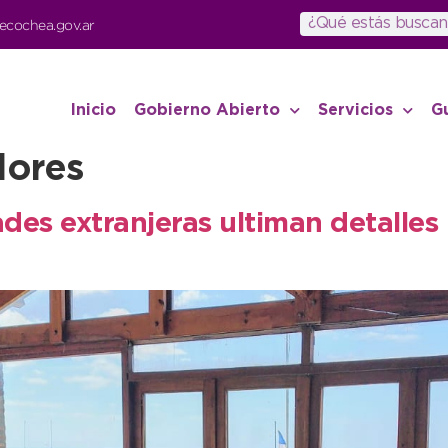
ecochea.gov.ar
Inicio
Gobierno Abierto
Servicios
G
dores
ades extranjeras ultiman detalle