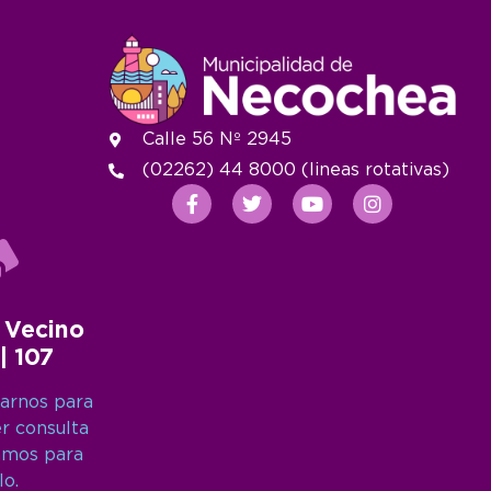
Calle 56 Nº 2945
(02262) 44 8000 (lineas rotativas)
 Vecino
 | 107
arnos para
er consulta
amos para
lo.