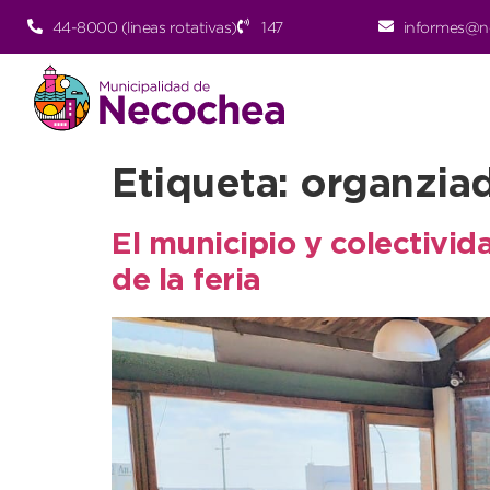
44-8000 (lineas rotativas)
147
informes@n
Etiqueta:
organzia
El municipio y colectivid
de la feria