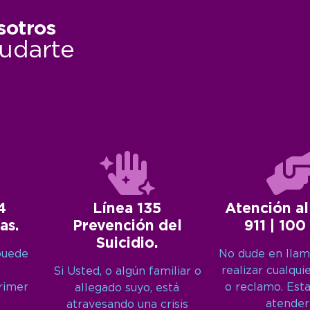
sotros
udarte
4
Línea 135
Atención al
as.
Prevención del
911 | 100
Suicidio.
puede
No dude en llam
realizar cualqui
Si Usted, o algún familiar o
primer
o reclamo. Est
allegado suyo, está
atender
atravesando una crisis