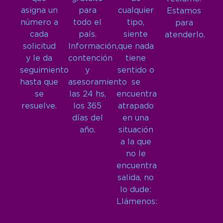
asigna un
para
cualquier
Estamos
número a
todo el
tipo,
para
cada
país.
siente
atenderlo.
solicitud
Información,
que nada
y le da
contención
tiene
seguimiento
y
sentido o
hasta que
asesoramiento
se
se
las 24 hs,
encuentra
resuelve.
los 365
atrapado
días del
en una
año.
situación
a la que
no le
encuentra
salida, no
lo dude:
Llámenos: