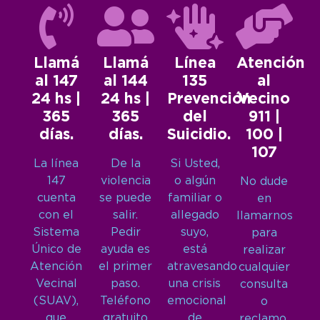
Llamá
Llamá
Línea
Atención
al 147
al 144
135
al
24 hs |
24 hs |
Prevención
Vecino
365
365
del
911 |
días.
días.
Suicidio.
100 |
107
La línea
De la
Si Usted,
147
violencia
o algún
No dude
cuenta
se puede
familiar o
en
con el
salir.
allegado
llamarnos
Sistema
Pedir
suyo,
para
Único de
ayuda es
está
realizar
Atención
el primer
atravesando
cualquier
Vecinal
paso.
una crisis
consulta
(SUAV),
Teléfono
emocional
o
que
gratuito
de
reclamo.