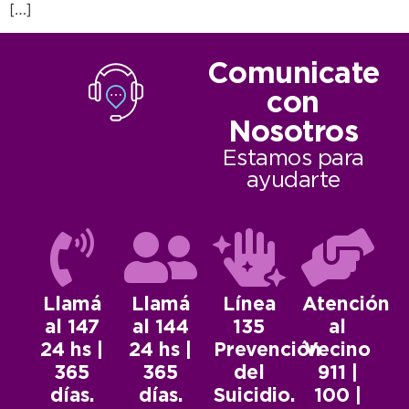
[…]
Comunicate
con
Nosotros
Estamos para
ayudarte
Llamá
Llamá
Línea
Atención
al 147
al 144
135
al
24 hs |
24 hs |
Prevención
Vecino
365
365
del
911 |
días.
días.
Suicidio.
100 |