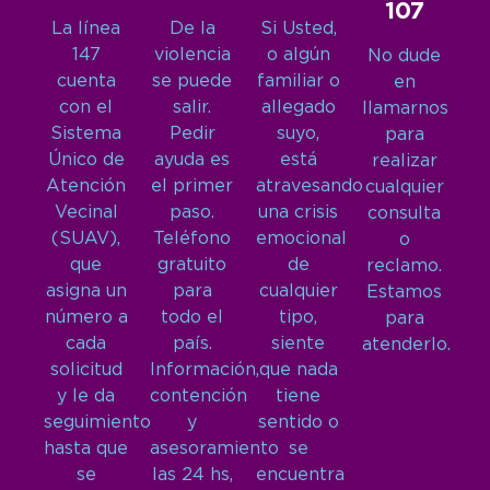
107
La línea
De la
Si Usted,
147
violencia
o algún
No dude
cuenta
se puede
familiar o
en
con el
salir.
allegado
llamarnos
Sistema
Pedir
suyo,
para
Único de
ayuda es
está
realizar
Atención
el primer
atravesando
cualquier
Vecinal
paso.
una crisis
consulta
(SUAV),
Teléfono
emocional
o
que
gratuito
de
reclamo.
asigna un
para
cualquier
Estamos
número a
todo el
tipo,
para
cada
país.
siente
atenderlo.
solicitud
Información,
que nada
y le da
contención
tiene
seguimiento
y
sentido o
hasta que
asesoramiento
se
se
las 24 hs,
encuentra