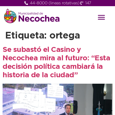
44-8000 (lineas rotativas)
147
Etiqueta:
ortega
Se subastó el Casino y
Necochea mira al futuro: “Esta
decisión política cambiará la
historia de la ciudad”