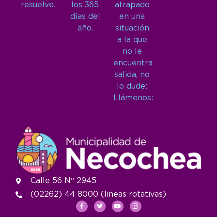
resuelve.
los 365
atrapado
días del
en una
año.
situación
a la que
no le
encuentra
salida, no
lo dude:
Llámenos:
Calle 56 Nº 2945
(02262) 44 8000 (lineas rotativas)