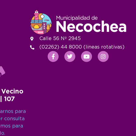
Calle 56 Nº 2945
(02262) 44 8000 (lineas rotativas)
 Vecino
 | 107
arnos para
er consulta
amos para
lo.