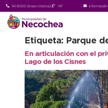
44-8000 (lineas rotativas)
147
informes@n
Etiqueta:
Parque de
En articulación con el pri
Lago de los Cisnes