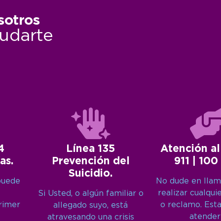
sotros
udarte
4
Línea 135
Atención al
as.
Prevención del
911 | 100
Suicidio.
puede
No dude en llam
realizar cualqui
Si Usted, o algún familiar o
primer
o reclamo. Est
allegado suyo, está
atender
atravesando una crisis