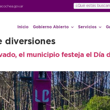
ecochea.gov.ar
Inicio
Gobierno Abierto
Servicios
G
 diversiones
vado, el municipio festeja el Día d