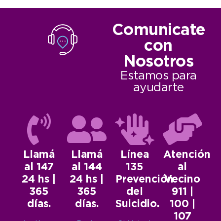
Comunicate
con
Nosotros
Estamos para
ayudarte
Llamá
Llamá
Línea
Atención
al 147
al 144
135
al
24 hs |
24 hs |
Prevención
Vecino
365
365
del
911 |
días.
días.
Suicidio.
100 |
107