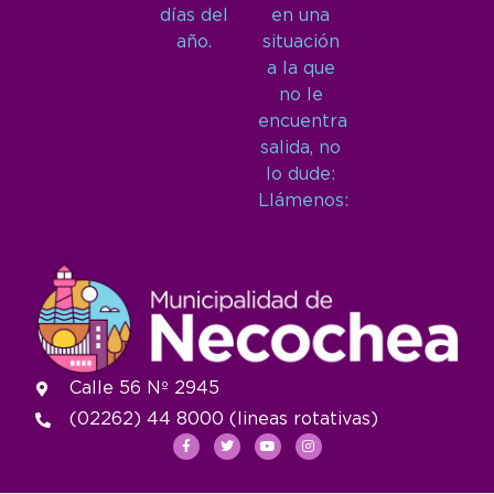
días del
en una
año.
situación
a la que
no le
encuentra
salida, no
lo dude:
Llámenos:
Calle 56 Nº 2945
(02262) 44 8000 (lineas rotativas)