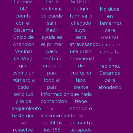
La línea
De la
Si Usted,
147
violencia
o algún
No dude
cuenta
se puede
familiar o
en
con el
salir.
allegado
llamarnos
Sistema
Pedir
suyo,
para
Único de
ayuda es
está
realizar
Atención
el primer
atravesando
cualquier
Vecinal
paso.
una crisis
consulta
(SUAV),
Teléfono
emocional
o
que
gratuito
de
reclamo.
asigna un
para
cualquier
Estamos
número a
todo el
tipo,
para
cada
país.
siente
atenderlo.
solicitud
Información,
que nada
y le da
contención
tiene
seguimiento
y
sentido o
hasta que
asesoramiento
se
se
las 24 hs,
encuentra
resuelve.
los 365
atrapado