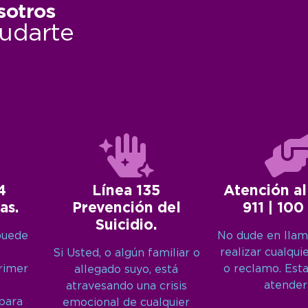
sotros
udarte
4
Línea 135
Atención al
as.
Prevención del
911 | 100
Suicidio.
puede
No dude en llam
realizar cualqui
Si Usted, o algún familiar o
primer
o reclamo. Est
allegado suyo, está
atender
atravesando una crisis
 para
emocional de cualquier