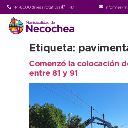
44-8000 (lineas rotativas)
147
informes@n
Etiqueta:
paviment
Comenzó la colocación de
entre 81 y 91