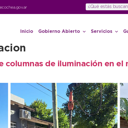
ecochea.gov.ar
Inicio
Gobierno Abierto
Servicios
G
acion
 columnas de iluminación en el n