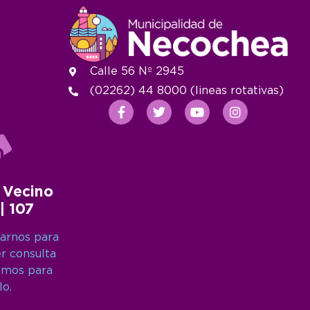
Calle 56 Nº 2945
(02262) 44 8000 (lineas rotativas)
 Vecino
 | 107
arnos para
er consulta
amos para
lo.