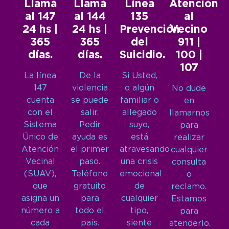
Llamá
Llamá
Línea
Atención
al 147
al 144
135
al
24 hs |
24 hs |
Prevención
Vecino
365
365
del
911 |
días.
días.
Suicidio.
100 |
107
La línea
De la
Si Usted,
147
violencia
o algún
No dude
cuenta
se puede
familiar o
en
con el
salir.
allegado
llamarnos
Sistema
Pedir
suyo,
para
Único de
ayuda es
está
realizar
Atención
el primer
atravesando
cualquier
Vecinal
paso.
una crisis
consulta
(SUAV),
Teléfono
emocional
o
que
gratuito
de
reclamo.
asigna un
para
cualquier
Estamos
número a
todo el
tipo,
para
cada
país.
siente
atenderlo.