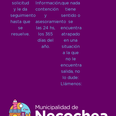
solicitud
Información,
que nada
y le da
contención
tiene
seguimiento
y
sentido o
hasta que
asesoramiento
se
se
las 24 hs,
encuentra
resuelve.
los 365
atrapado
días del
en una
año.
situación
a la que
no le
encuentra
salida, no
lo dude:
Llámenos: