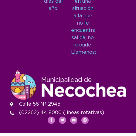
días del
en una
año.
situación
a la que
no le
encuentra
salida, no
lo dude:
Llámenos:
Calle 56 Nº 2945
(02262) 44 8000 (lineas rotativas)