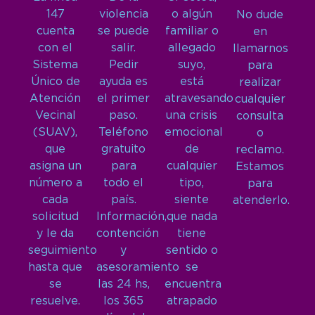
147
violencia
o algún
No dude
cuenta
se puede
familiar o
en
con el
salir.
allegado
llamarnos
Sistema
Pedir
suyo,
para
Único de
ayuda es
está
realizar
Atención
el primer
atravesando
cualquier
Vecinal
paso.
una crisis
consulta
(SUAV),
Teléfono
emocional
o
que
gratuito
de
reclamo.
asigna un
para
cualquier
Estamos
número a
todo el
tipo,
para
cada
país.
siente
atenderlo.
solicitud
Información,
que nada
y le da
contención
tiene
seguimiento
y
sentido o
hasta que
asesoramiento
se
se
las 24 hs,
encuentra
resuelve.
los 365
atrapado