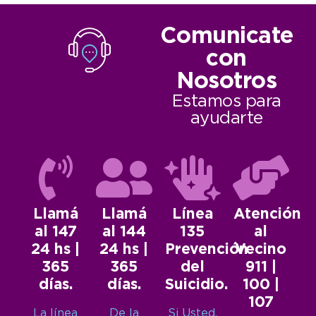
Comunicate
con
Nosotros
Estamos para
ayudarte
Llamá
Llamá
Línea
Atención
al 147
al 144
135
al
24 hs |
24 hs |
Prevención
Vecino
365
365
del
911 |
días.
días.
Suicidio.
100 |
107
La línea
De la
Si Usted,