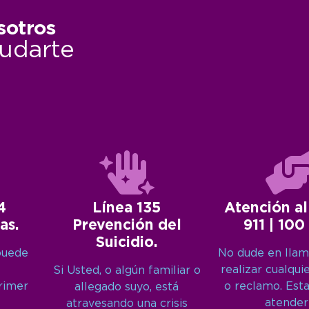
sotros
udarte
4
Línea 135
Atención al
as.
Prevención del
911 | 100
Suicidio.
puede
No dude en llam
realizar cualqui
Si Usted, o algún familiar o
primer
o reclamo. Est
allegado suyo, está
atender
atravesando una crisis