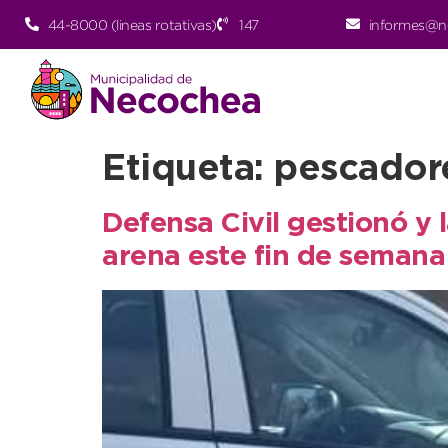
44-8000 (lineas rotativas)
147
informes@n
Etiqueta:
pescador
Defensa Civil gestionó y 
arena este fin de semana