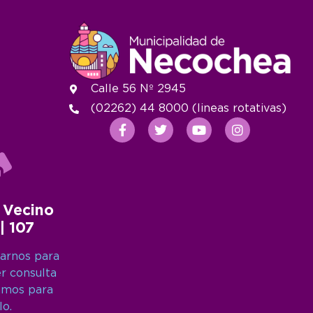
Calle 56 Nº 2945
(02262) 44 8000 (lineas rotativas)
 Vecino
 | 107
arnos para
er consulta
amos para
lo.