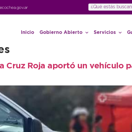
ecochea.gov.ar
Inicio
Gobierno Abierto
Servicios
G
es
la Cruz Roja aportó un vehículo p