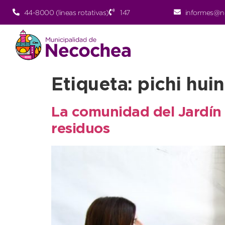
44-8000 (lineas rotativas)
147
informes@n
Etiqueta:
pichi hui
La comunidad del Jardín 
residuos