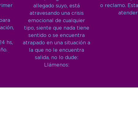
primer
o reclamo. Est
allegado suyo, está
atender
atravesando una crisis
 para
emocional de cualquier
ación,
tipo, siente que nada tiene
sentido o se encuentra
24 hs,
atrapado en una situación a
año.
la que no le encuentra
salida, no lo dude:
Llámenos: