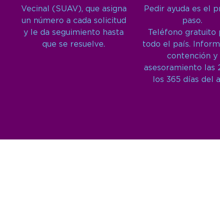
Vecinal (SUAV), que asigna
Pedir ayuda es el 
un número a cada solicitud
paso.
y le da seguimiento hasta
Teléfono gratuito
que se resuelve.
todo el país. Inform
contención y
asesoramiento las 
los 365 días del 