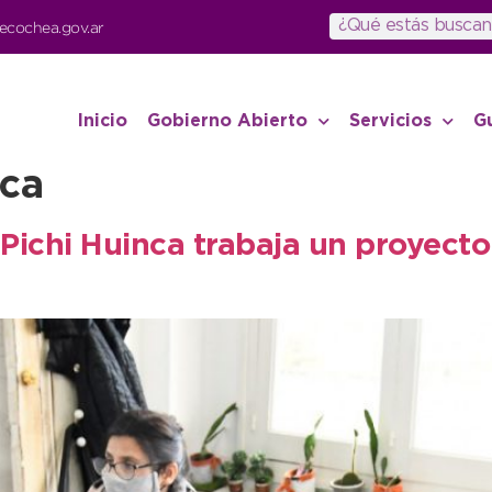
ecochea.gov.ar
Inicio
Gobierno Abierto
Servicios
G
nca
Pichi Huinca trabaja un proyecto