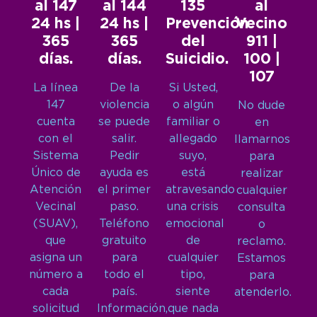
al 147
al 144
135
al
24 hs |
24 hs |
Prevención
Vecino
365
365
del
911 |
días.
días.
Suicidio.
100 |
107
La línea
De la
Si Usted,
147
violencia
o algún
No dude
cuenta
se puede
familiar o
en
con el
salir.
allegado
llamarnos
Sistema
Pedir
suyo,
para
Único de
ayuda es
está
realizar
Atención
el primer
atravesando
cualquier
Vecinal
paso.
una crisis
consulta
(SUAV),
Teléfono
emocional
o
que
gratuito
de
reclamo.
asigna un
para
cualquier
Estamos
número a
todo el
tipo,
para
cada
país.
siente
atenderlo.
solicitud
Información,
que nada