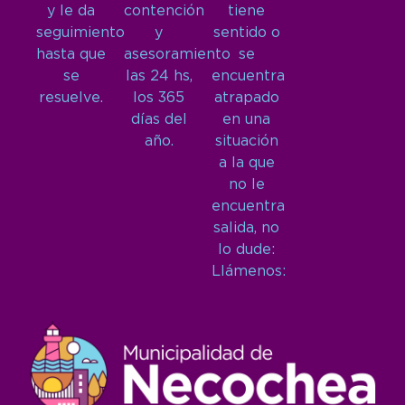
y le da
contención
tiene
seguimiento
y
sentido o
hasta que
asesoramiento
se
se
las 24 hs,
encuentra
resuelve.
los 365
atrapado
días del
en una
año.
situación
a la que
no le
encuentra
salida, no
lo dude:
Llámenos: