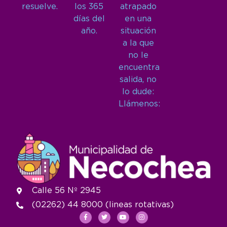
resuelve.
los 365
atrapado
días del
en una
año.
situación
a la que
no le
encuentra
salida, no
lo dude:
Llámenos:
Calle 56 Nº 2945
(02262) 44 8000 (lineas rotativas)