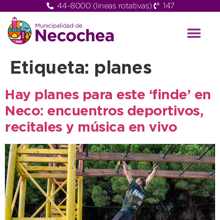
44-8000 (lineas rotativas)
147
Etiqueta:
planes
Hay planes para este ‘finde’ en
Neco: encuentros deportivos,
recitales y música en vivo