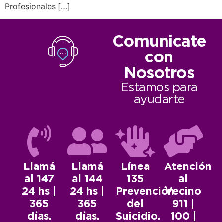
Profesionales […]
Comunicate
con
Nosotros
Estamos para
ayudarte
Llamá
Llamá
Línea
Atención
al 147
al 144
135
al
24 hs |
24 hs |
Prevención
Vecino
365
365
del
911 |
días.
días.
Suicidio.
100 |