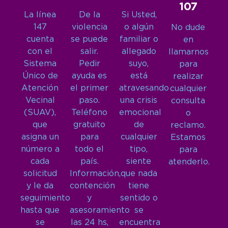
107
La línea
De la
Si Usted,
147
violencia
o algún
No dude
cuenta
se puede
familiar o
en
con el
salir.
allegado
llamarnos
Sistema
Pedir
suyo,
para
Único de
ayuda es
está
realizar
Atención
el primer
atravesando
cualquier
Vecinal
paso.
una crisis
consulta
(SUAV),
Teléfono
emocional
o
que
gratuito
de
reclamo.
asigna un
para
cualquier
Estamos
número a
todo el
tipo,
para
cada
país.
siente
atenderlo.
solicitud
Información,
que nada
y le da
contención
tiene
seguimiento
y
sentido o
hasta que
asesoramiento
se
se
las 24 hs,
encuentra