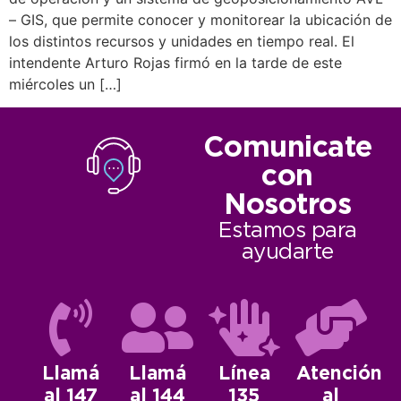
– GIS, que permite conocer y monitorear la ubicación de
los distintos recursos y unidades en tiempo real. El
intendente Arturo Rojas firmó en la tarde de este
miércoles un […]
Comunicate
con
Nosotros
Estamos para
ayudarte
Llamá
Llamá
Línea
Atención
al 147
al 144
135
al