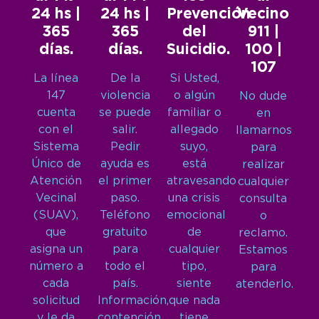
24 hs |
24 hs |
Prevención
Vecino
365
365
del
911 |
días.
días.
Suicidio.
100 |
107
La línea
De la
Si Usted,
147
violencia
o algún
No dude
cuenta
se puede
familiar o
en
con el
salir.
allegado
llamarnos
Sistema
Pedir
suyo,
para
Único de
ayuda es
está
realizar
Atención
el primer
atravesando
cualquier
Vecinal
paso.
una crisis
consulta
(SUAV),
Teléfono
emocional
o
que
gratuito
de
reclamo.
asigna un
para
cualquier
Estamos
número a
todo el
tipo,
para
cada
país.
siente
atenderlo.
solicitud
Información,
que nada
y le da
contención
tiene