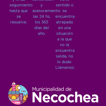
seguimiento
y
sentido o
hasta que
asesoramiento
se
se
las 24 hs,
encuentra
resuelve.
los 365
atrapado
días del
en una
año.
situación
a la que
no le
encuentra
salida, no
lo dude:
Llámenos: