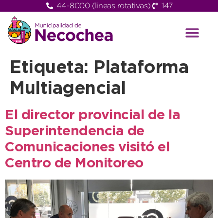
44-8000 (lineas rotativas)
147
Etiqueta:
Plataforma
Multiagencial
El director provincial de la
Superintendencia de
Comunicaciones visitó el
Centro de Monitoreo