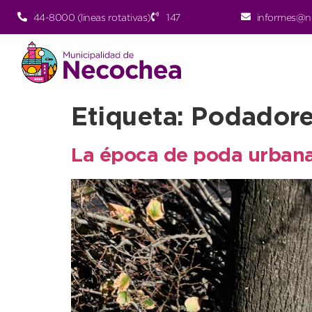
44-8000 (lineas rotativas)
147
informes@n
Etiqueta:
Podadore
La época de poda urbana