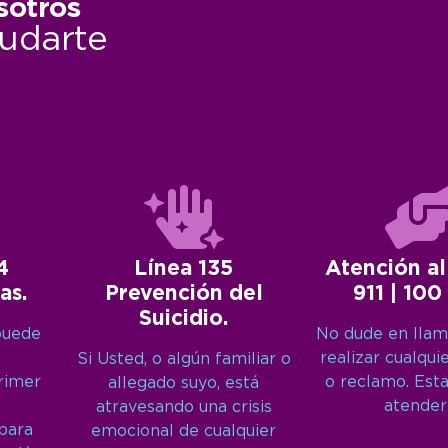
sotros
udarte
4
Línea 135
Atención al
as.
Prevención del
911 | 100
Suicidio.
puede
No dude en llam
realizar cualqui
Si Usted, o algún familiar o
primer
o reclamo. Est
allegado suyo, está
atender
atravesando una crisis
 para
emocional de cualquier