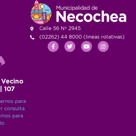
Calle 56 Nº 2945
(02262) 44 8000 (lineas rotativas)
 Vecino
 | 107
arnos para
er consulta
amos para
lo.