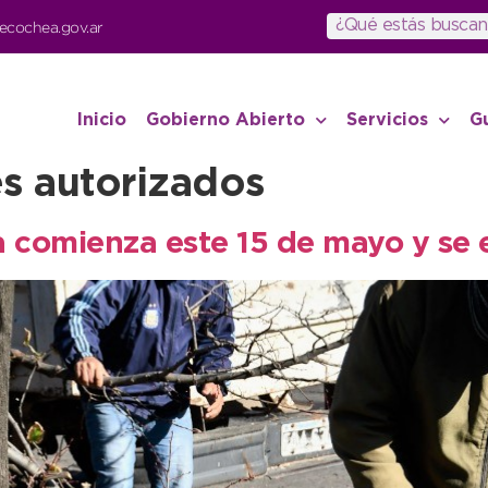
ecochea.gov.ar
Inicio
Gobierno Abierto
Servicios
G
s autorizados
 comienza este 15 de mayo y se 