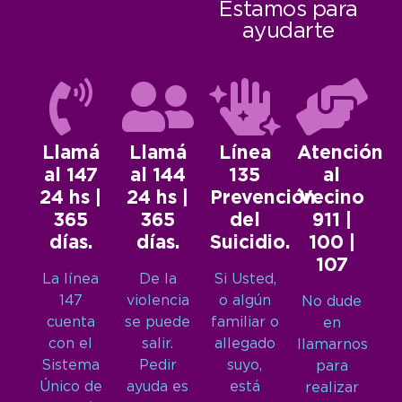
Estamos para
ayudarte
Llamá
Llamá
Línea
Atención
al 147
al 144
135
al
24 hs |
24 hs |
Prevención
Vecino
365
365
del
911 |
días.
días.
Suicidio.
100 |
107
La línea
De la
Si Usted,
147
violencia
o algún
No dude
cuenta
se puede
familiar o
en
con el
salir.
allegado
llamarnos
Sistema
Pedir
suyo,
para
Único de
ayuda es
está
realizar