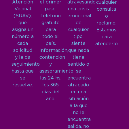
Atención
el primer
atravesando
cualquier
Vecinal
paso.
una crisis
consulta
(SUAV),
Teléfono
emocional
o
que
gratuito
de
reclamo.
asigna un
para
cualquier
Estamos
número a
todo el
tipo,
para
cada
país.
siente
atenderlo.
solicitud
Información,
que nada
y le da
contención
tiene
seguimiento
y
sentido o
hasta que
asesoramiento
se
se
las 24 hs,
encuentra
resuelve.
los 365
atrapado
días del
en una
año.
situación
a la que
no le
encuentra
salida, no