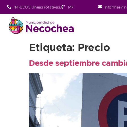
44-8000 (lineas rotativas)
147
informes@n
Etiqueta:
Precio
Desde septiembre cambia