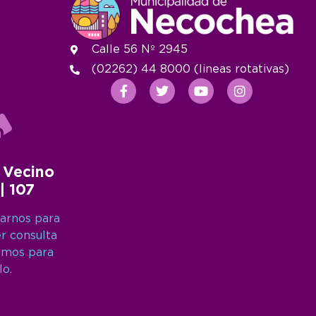
Calle 56 Nº 2945
(02262) 44 8000 (lineas rotativas)
 Vecino
 | 107
arnos para
er consulta
amos para
lo.