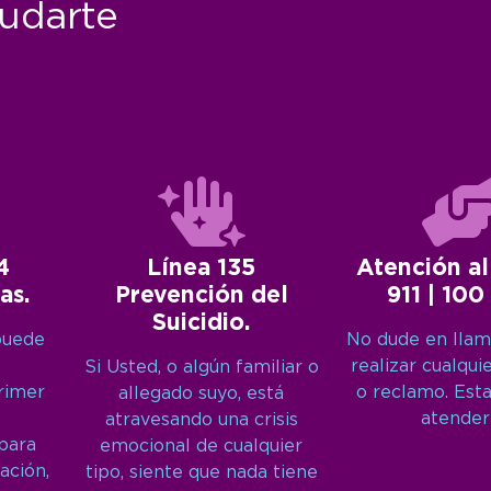
udarte
4
Línea 135
Atención al
as.
Prevención del
911 | 100
Suicidio.
puede
No dude en llam
realizar cualqui
Si Usted, o algún familiar o
primer
o reclamo. Est
allegado suyo, está
atender
atravesando una crisis
 para
emocional de cualquier
ación,
tipo, siente que nada tiene