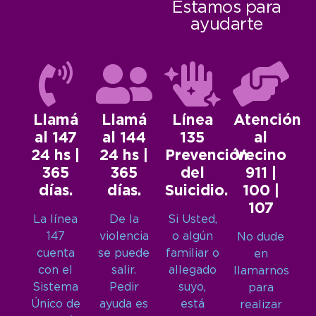
Estamos para
ayudarte
Llamá
Llamá
Línea
Atención
al 147
al 144
135
al
24 hs |
24 hs |
Prevención
Vecino
365
365
del
911 |
días.
días.
Suicidio.
100 |
107
La línea
De la
Si Usted,
147
violencia
o algún
No dude
cuenta
se puede
familiar o
en
con el
salir.
allegado
llamarnos
Sistema
Pedir
suyo,
para
Único de
ayuda es
está
realizar