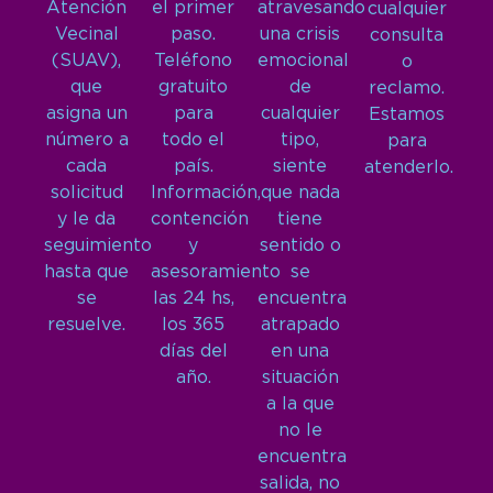
Atención
el primer
atravesando
cualquier
Vecinal
paso.
una crisis
consulta
(SUAV),
Teléfono
emocional
o
que
gratuito
de
reclamo.
asigna un
para
cualquier
Estamos
número a
todo el
tipo,
para
cada
país.
siente
atenderlo.
solicitud
Información,
que nada
y le da
contención
tiene
seguimiento
y
sentido o
hasta que
asesoramiento
se
se
las 24 hs,
encuentra
resuelve.
los 365
atrapado
días del
en una
año.
situación
a la que
no le
encuentra
salida, no