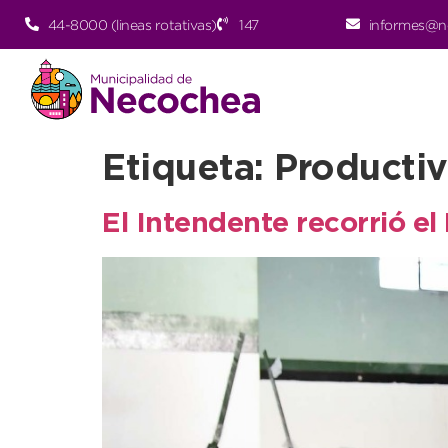
44-8000 (lineas rotativas)
147
informes@n
Etiqueta:
Producti
El Intendente recorrió el