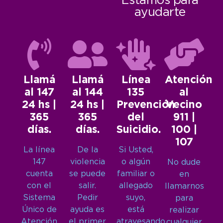
Estamos para
ayudarte
Llamá
Llamá
Línea
Atención
al 147
al 144
135
al
24 hs |
24 hs |
Prevención
Vecino
365
365
del
911 |
días.
días.
Suicidio.
100 |
107
La línea
De la
Si Usted,
147
violencia
o algún
No dude
cuenta
se puede
familiar o
en
con el
salir.
allegado
llamarnos
Sistema
Pedir
suyo,
para
Único de
ayuda es
está
realizar
Atención
el primer
atravesando
cualquier