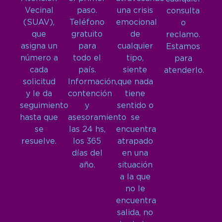
Vecinal
paso.
una crisis
consulta
(SUAV),
Teléfono
emocional
o
que
gratuito
de
reclamo.
asigna un
para
cualquier
Estamos
número a
todo el
tipo,
para
cada
país.
siente
atenderlo.
solicitud
Información,
que nada
y le da
contención
tiene
seguimiento
y
sentido o
hasta que
asesoramiento
se
se
las 24 hs,
encuentra
resuelve.
los 365
atrapado
días del
en una
año.
situación
a la que
no le
encuentra
salida, no