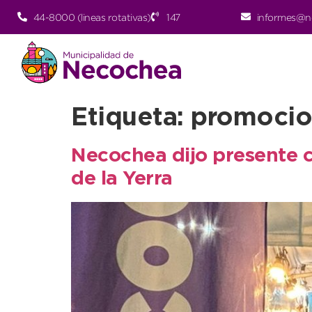
44-8000 (lineas rotativas)
147
informes@n
Etiqueta:
promocio
Necochea dijo presente c
de la Yerra