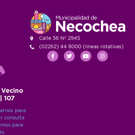
Calle 56 Nº 2945
(02262) 44 8000 (lineas rotativas)
 Vecino
 | 107
arnos para
er consulta
amos para
lo.