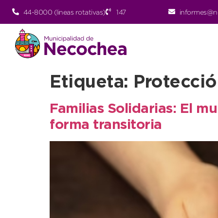
44-8000 (lineas rotativas)
147
informes@n
Etiqueta:
Protecció
Familias Solidarias: El m
forma transitoria