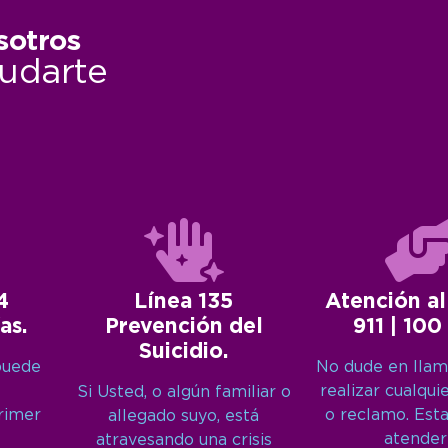
sotros
udarte
4
Línea 135
Atención al
as.
Prevención del
911 | 100
Suicidio.
puede
No dude en llam
realizar cualqui
Si Usted, o algún familiar o
primer
o reclamo. Est
allegado suyo, está
atender
atravesando una crisis