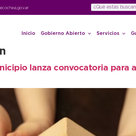
ecochea.gov.ar
Inicio
Gobierno Abierto
Servicios
G
n
unicipio lanza convocatoria para 