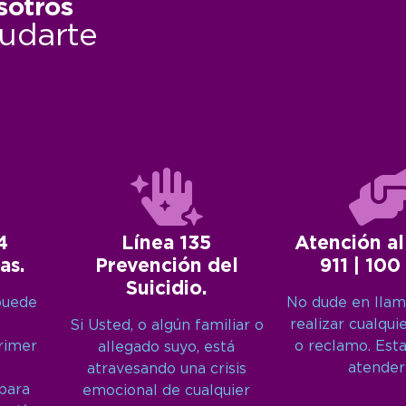
sotros
udarte
4
Línea 135
Atención al
as.
Prevención del
911 | 100
Suicidio.
puede
No dude en llam
realizar cualqui
Si Usted, o algún familiar o
primer
o reclamo. Est
allegado suyo, está
atender
atravesando una crisis
 para
emocional de cualquier