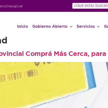
ecochea.gov.ar
Inicio
Gobierno Abierto
Servicios
G
ad
ovincial Comprá Más Cerca, para