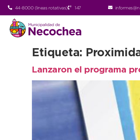
44-8000 (lineas rotativas)
147
informes@n
Etiqueta:
Proximid
Lanzaron el programa pr