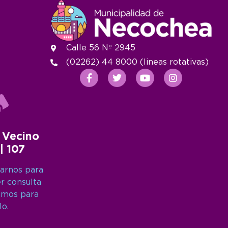
Calle 56 Nº 2945
(02262) 44 8000 (lineas rotativas)
 Vecino
 | 107
arnos para
er consulta
amos para
lo.