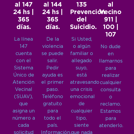
al 147
al 144
135
al
24 hs |
24 hs |
Prevención
Vecino
365
365
del
911 |
días.
días.
Suicidio.
100 |
107
La línea
De la
Si Usted,
147
violencia
o algún
No dude
cuenta
se puede
familiar o
en
con el
salir.
allegado
llamarnos
Sistema
Pedir
suyo,
para
Único de
ayuda es
está
realizar
Atención
el primer
atravesando
cualquier
Vecinal
paso.
una crisis
consulta
(SUAV),
Teléfono
emocional
o
que
gratuito
de
reclamo.
asigna un
para
cualquier
Estamos
número a
todo el
tipo,
para
cada
país.
siente
atenderlo.
solicitud
Información,
que nada