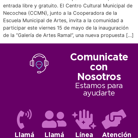
entrada libre y gratuito. El Centro Cultural Municipal de
Necochea (CCMN), junto a la Cooperadora de la
Escuela Municipal de Artes, invita a la comunidad a
participar este viernes 15 de mayo de la inauguración
de la “Galería de Artes Ramal”, una nueva propuesta […]
Comunicate
con
Nosotros
Estamos para
ayudarte
Llamá
Llamá
Línea
Atención