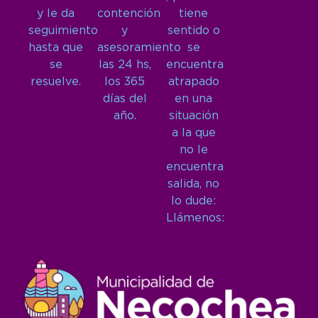
y le da
contención
tiene
seguimiento
y
sentido o
hasta que
asesoramiento
se
se
las 24 hs,
encuentra
resuelve.
los 365
atrapado
días del
en una
año.
situación
a la que
no le
encuentra
salida, no
lo dude:
Llámenos: