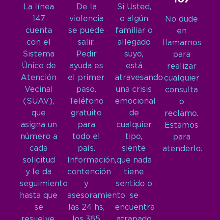
La línea
De la
Si Usted,
147
violencia
o algún
No dude
cuenta
se puede
familiar o
en
con el
salir.
allegado
llamarnos
Sistema
Pedir
suyo,
para
Único de
ayuda es
está
realizar
Atención
el primer
atravesando
cualquier
Vecinal
paso.
una crisis
consulta
(SUAV),
Teléfono
emocional
o
que
gratuito
de
reclamo.
asigna un
para
cualquier
Estamos
número a
todo el
tipo,
para
cada
país.
siente
atenderlo.
solicitud
Información,
que nada
y le da
contención
tiene
seguimiento
y
sentido o
hasta que
asesoramiento
se
se
las 24 hs,
encuentra
resuelve.
los 365
atrapado