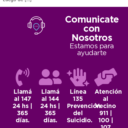
Comunicate
con
Nosotros
Estamos para
ayudarte
Llamá
Llamá
Línea
Atención
al 147
al 144
135
al
24 hs |
24 hs |
Prevención
Vecino
365
365
del
911 |
días.
días.
Suicidio.
100 |
107