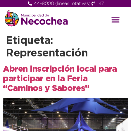
44-8000 (lineas rotativas)
147
Etiqueta:
Representación
Abren inscripción local para
participar en la Feria
“Caminos y Sabores”