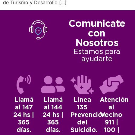
de Turismo y Desarrollo […]
Comunicate
con
Nosotros
Estamos para
ayudarte
Llamá
Llamá
Línea
Atención
al 147
al 144
135
al
24 hs |
24 hs |
Prevención
Vecino
365
365
del
911 |
días.
días.
Suicidio.
100 |