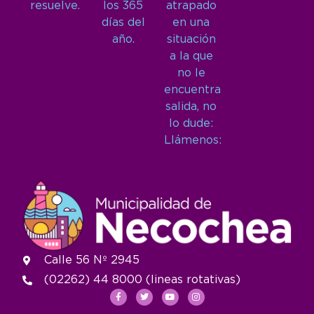
resuelve.
los 365
atrapado
días del
en una
año.
situación
a la que
no le
encuentra
salida, no
lo dude:
Llámenos:
Calle 56 Nº 2945
(02262) 44 8000 (lineas rotativas)