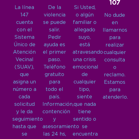
107
La línea
De la
Si Usted,
147
violencia
o algún
No dude
cuenta
se puede
familiar o
en
con el
salir.
allegado
llamarnos
Sistema
Pedir
suyo,
para
Único de
ayuda es
está
realizar
Atención
el primer
atravesando
cualquier
Vecinal
paso.
una crisis
consulta
(SUAV),
Teléfono
emocional
o
que
gratuito
de
reclamo.
asigna un
para
cualquier
Estamos
número a
todo el
tipo,
para
cada
país.
siente
atenderlo.
solicitud
Información,
que nada
y le da
contención
tiene
seguimiento
y
sentido o
hasta que
asesoramiento
se
se
las 24 hs,
encuentra