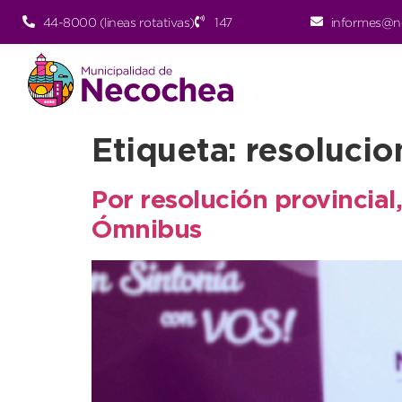
44-8000 (lineas rotativas)
147
informes@n
Etiqueta:
resolucio
Por resolución provincial
Ómnibus