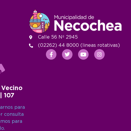
Calle 56 Nº 2945
(02262) 44 8000 (lineas rotativas)
 Vecino
 | 107
arnos para
er consulta
amos para
lo.