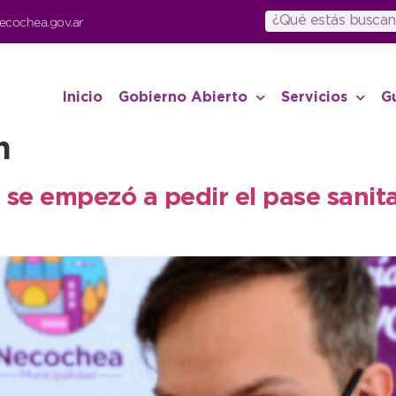
ecochea.gov.ar
Inicio
Gobierno Abierto
Servicios
G
n
, se empezó a pedir el pase sanita