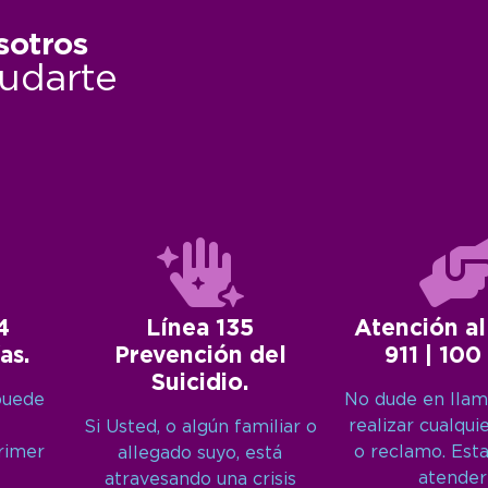
sotros
udarte
4
Línea 135
Atención al
as.
Prevención del
911 | 100
Suicidio.
puede
No dude en llam
realizar cualqui
Si Usted, o algún familiar o
primer
o reclamo. Est
allegado suyo, está
atender
atravesando una crisis