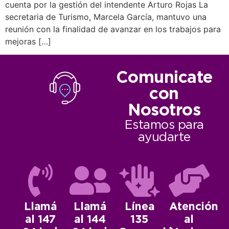
cuenta por la gestión del intendente Arturo Rojas La
secretaria de Turismo, Marcela García, mantuvo una
reunión con la finalidad de avanzar en los trabajos para
mejoras […]
Comunicate
con
Nosotros
Estamos para
ayudarte
Llamá
Llamá
Línea
Atención
al 147
al 144
135
al