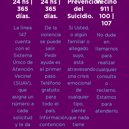
24 hs |
24 hs |
Prevención
Vecino
365
365
del
911 |
días.
días.
Suicidio.
100 |
107
La línea
De la
Si Usted,
147
violencia
o algún
No dude
cuenta
se puede
familiar o
en
con el
salir.
allegado
llamarnos
Sistema
Pedir
suyo,
para
Único de
ayuda es
está
realizar
Atención
el primer
atravesando
cualquier
Vecinal
paso.
una crisis
consulta
(SUAV),
Teléfono
emocional
o
que
gratuito
de
reclamo.
asigna un
para
cualquier
Estamos
número a
todo el
tipo,
para
cada
país.
siente
atenderlo.
solicitud
Información,
que nada
y le da
contención
tiene