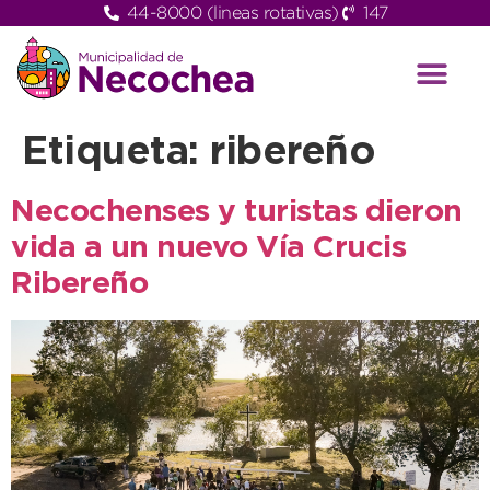
44-8000 (lineas rotativas)
147
Etiqueta:
ribereño
Necochenses y turistas dieron
vida a un nuevo Vía Crucis
Ribereño