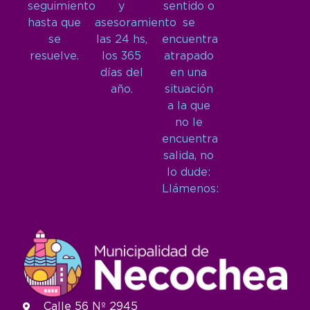
seguimiento
y
sentido o
hasta que
asesoramiento
se
se
las 24 hs,
encuentra
resuelve.
los 365
atrapado
días del
en una
año.
situación
a la que
no le
encuentra
salida, no
lo dude:
Llámenos:
Calle 56 Nº 2945