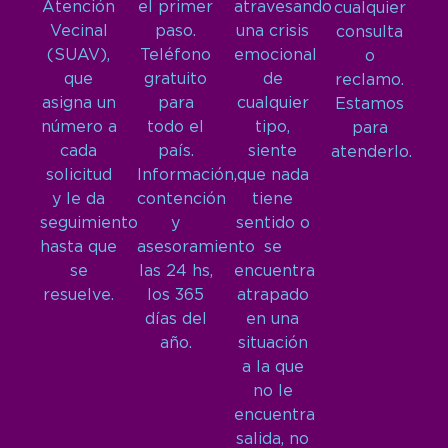
Atención
el primer
atravesando
cualquier
Vecinal
paso.
una crisis
consulta
(SUAV),
Teléfono
emocional
o
que
gratuito
de
reclamo.
asigna un
para
cualquier
Estamos
número a
todo el
tipo,
para
cada
país.
siente
atenderlo.
solicitud
Información,
que nada
y le da
contención
tiene
seguimiento
y
sentido o
hasta que
asesoramiento
se
se
las 24 hs,
encuentra
resuelve.
los 365
atrapado
días del
en una
año.
situación
a la que
no le
encuentra
salida, no