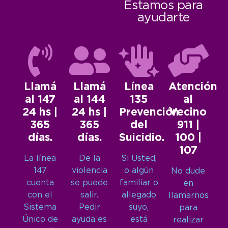
Estamos para
ayudarte
Llamá
Llamá
Línea
Atención
al 147
al 144
135
al
24 hs |
24 hs |
Prevención
Vecino
365
365
del
911 |
días.
días.
Suicidio.
100 |
107
La línea
De la
Si Usted,
147
violencia
o algún
No dude
cuenta
se puede
familiar o
en
con el
salir.
allegado
llamarnos
Sistema
Pedir
suyo,
para
Único de
ayuda es
está
realizar