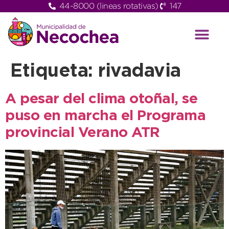
44-8000 (lineas rotativas)
147
Etiqueta:
rivadavia
A pesar del clima otoñal, se
puso en marcha el Programa
provincial Verano ATR