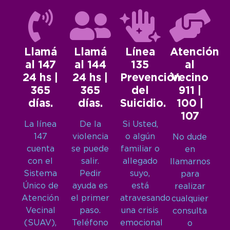
Llamá
Llamá
Línea
Atención
al 147
al 144
135
al
24 hs |
24 hs |
Prevención
Vecino
365
365
del
911 |
días.
días.
Suicidio.
100 |
107
La línea
De la
Si Usted,
147
violencia
o algún
No dude
cuenta
se puede
familiar o
en
con el
salir.
allegado
llamarnos
Sistema
Pedir
suyo,
para
Único de
ayuda es
está
realizar
Atención
el primer
atravesando
cualquier
Vecinal
paso.
una crisis
consulta
(SUAV),
Teléfono
emocional
o