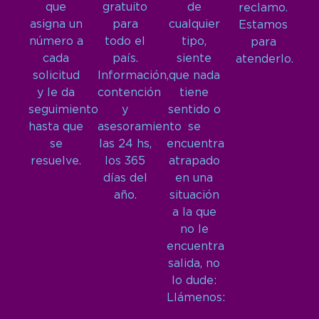
que
gratuito
de
reclamo.
asigna un
para
cualquier
Estamos
número a
todo el
tipo,
para
cada
país.
siente
atenderlo.
solicitud
Información,
que nada
y le da
contención
tiene
seguimiento
y
sentido o
hasta que
asesoramiento
se
se
las 24 hs,
encuentra
resuelve.
los 365
atrapado
días del
en una
año.
situación
a la que
no le
encuentra
salida, no
lo dude:
Llámenos: