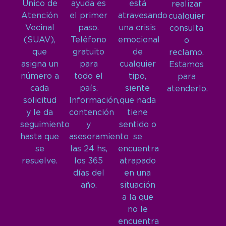
Único de
ayuda es
está
realizar
Atención
el primer
atravesando
cualquier
Vecinal
paso.
una crisis
consulta
(SUAV),
Teléfono
emocional
o
que
gratuito
de
reclamo.
asigna un
para
cualquier
Estamos
número a
todo el
tipo,
para
cada
país.
siente
atenderlo.
solicitud
Información,
que nada
y le da
contención
tiene
seguimiento
y
sentido o
hasta que
asesoramiento
se
se
las 24 hs,
encuentra
resuelve.
los 365
atrapado
días del
en una
año.
situación
a la que
no le
encuentra