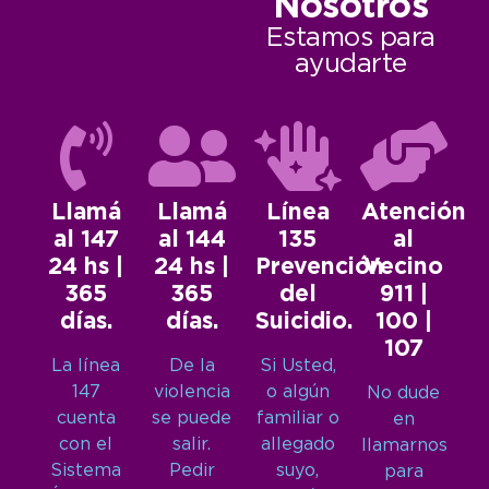
Nosotros
Estamos para
ayudarte
Llamá
Llamá
Línea
Atención
al 147
al 144
135
al
24 hs |
24 hs |
Prevención
Vecino
365
365
del
911 |
días.
días.
Suicidio.
100 |
107
La línea
De la
Si Usted,
147
violencia
o algún
No dude
cuenta
se puede
familiar o
en
con el
salir.
allegado
llamarnos
Sistema
Pedir
suyo,
para