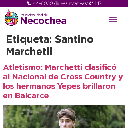
44-8000 (lineas rotativas)
147
Etiqueta:
Santino
Marchetii
Atletismo: Marchetti clasificó
al Nacional de Cross Country y
los hermanos Yepes brillaron
en Balcarce