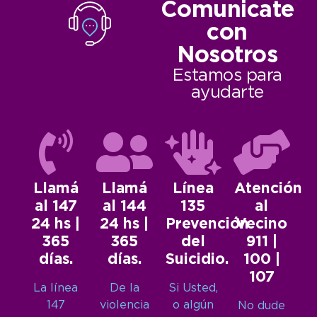
Comunicate
con
Nosotros
Estamos para
ayudarte
Llamá
Llamá
Línea
Atención
al 147
al 144
135
al
24 hs |
24 hs |
Prevención
Vecino
365
365
del
911 |
días.
días.
Suicidio.
100 |
107
La línea
De la
Si Usted,
147
violencia
o algún
No dude