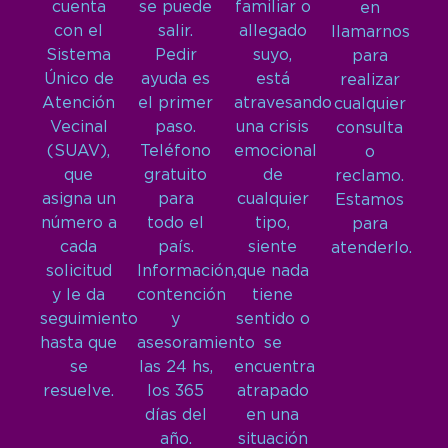
cuenta
se puede
familiar o
en
con el
salir.
allegado
llamarnos
Sistema
Pedir
suyo,
para
Único de
ayuda es
está
realizar
Atención
el primer
atravesando
cualquier
Vecinal
paso.
una crisis
consulta
(SUAV),
Teléfono
emocional
o
que
gratuito
de
reclamo.
asigna un
para
cualquier
Estamos
número a
todo el
tipo,
para
cada
país.
siente
atenderlo.
solicitud
Información,
que nada
y le da
contención
tiene
seguimiento
y
sentido o
hasta que
asesoramiento
se
se
las 24 hs,
encuentra
resuelve.
los 365
atrapado
días del
en una
año.
situación