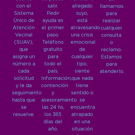
con el
salir.
allegado
llamarnos
Sistema
Pedir
suyo,
para
Único de
ayuda es
está
realizar
Atención
el primer
atravesando
cualquier
Vecinal
paso.
una crisis
consulta
(SUAV),
Teléfono
emocional
o
que
gratuito
de
reclamo.
asigna un
para
cualquier
Estamos
número a
todo el
tipo,
para
cada
país.
siente
atenderlo.
solicitud
Información,
que nada
y le da
contención
tiene
seguimiento
y
sentido o
hasta que
asesoramiento
se
se
las 24 hs,
encuentra
resuelve.
los 365
atrapado
días del
en una
año.
situación