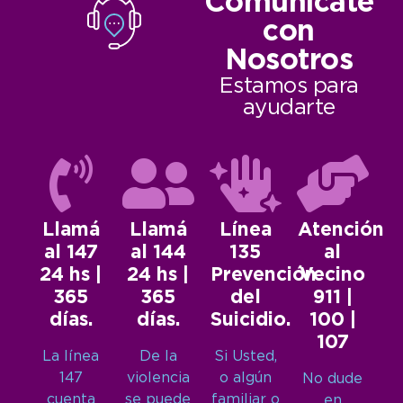
Comunicate
con
Nosotros
Estamos para
ayudarte
Llamá
Llamá
Línea
Atención
al 147
al 144
135
al
24 hs |
24 hs |
Prevención
Vecino
365
365
del
911 |
días.
días.
Suicidio.
100 |
107
La línea
De la
Si Usted,
147
violencia
o algún
No dude
cuenta
se puede
familiar o
en