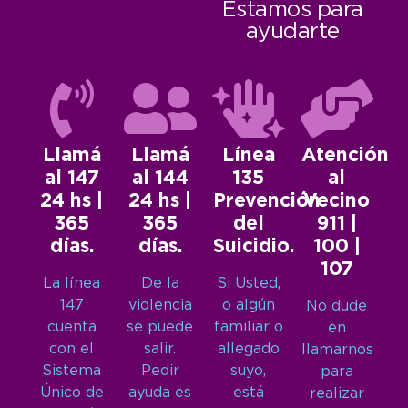
Estamos para
ayudarte
Llamá
Llamá
Línea
Atención
al 147
al 144
135
al
24 hs |
24 hs |
Prevención
Vecino
365
365
del
911 |
días.
días.
Suicidio.
100 |
107
La línea
De la
Si Usted,
147
violencia
o algún
No dude
cuenta
se puede
familiar o
en
con el
salir.
allegado
llamarnos
Sistema
Pedir
suyo,
para
Único de
ayuda es
está
realizar