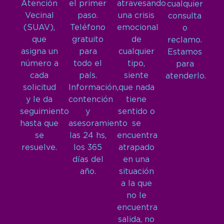
Atención
el primer
atravesando
cualquier
Vecinal
paso.
una crisis
consulta
(SUAV),
Teléfono
emocional
o
que
gratuito
de
reclamo.
asigna un
para
cualquier
Estamos
número a
todo el
tipo,
para
cada
país.
siente
atenderlo.
solicitud
Información,
que nada
y le da
contención
tiene
seguimiento
y
sentido o
hasta que
asesoramiento
se
se
las 24 hs,
encuentra
resuelve.
los 365
atrapado
días del
en una
año.
situación
a la que
no le
encuentra
salida, no