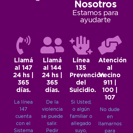
Nosotros
Estamos para
ayudarte
Llamá
Llamá
Línea
Atención
al 147
al 144
135
al
24 hs |
24 hs |
Prevención
Vecino
365
365
del
911 |
días.
días.
Suicidio.
100 |
107
La línea
De la
Si Usted,
147
violencia
o algún
No dude
cuenta
se puede
familiar o
en
con el
salir.
allegado
llamarnos
Sistema
Pedir
suyo,
para