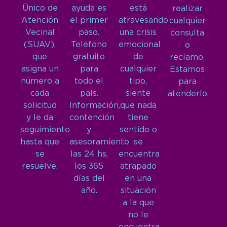
Único de
ayuda es
está
realizar
Atención
el primer
atravesando
cualquier
Vecinal
paso.
una crisis
consulta
(SUAV),
Teléfono
emocional
o
que
gratuito
de
reclamo.
asigna un
para
cualquier
Estamos
número a
todo el
tipo,
para
cada
país.
siente
atenderlo.
solicitud
Información,
que nada
y le da
contención
tiene
seguimiento
y
sentido o
hasta que
asesoramiento
se
se
las 24 hs,
encuentra
resuelve.
los 365
atrapado
días del
en una
año.
situación
a la que
no le