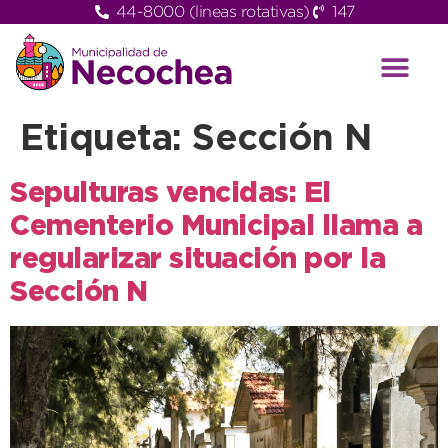
44-8000 (lineas rotativas)
147
Etiqueta:
Sección N
Sepulturas vencidas: El
Cementerio Municipal llama a
regularizar situación por la
Sección N