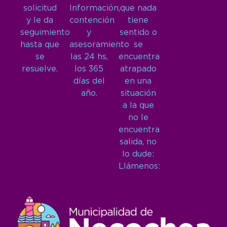
solicitud
Información,
que nada
y le da
contención
tiene
seguimiento
y
sentido o
hasta que
asesoramiento
se
se
las 24 hs,
encuentra
resuelve.
los 365
atrapado
días del
en una
año.
situación
a la que
no le
encuentra
salida, no
lo dude:
Llámenos: