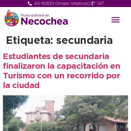
44-8000 (lineas rotativas)
147
Etiqueta:
secundaria
Estudiantes de secundaria
finalizaron la capacitación en
Turismo con un recorrido por
la ciudad