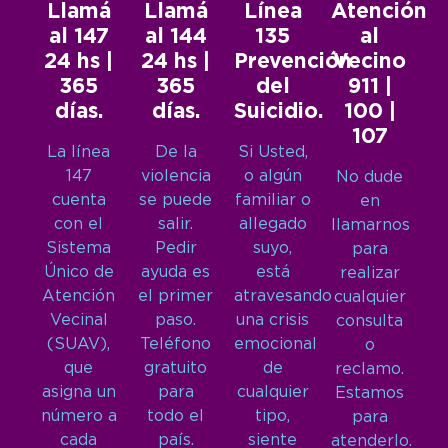
Llamá
Llamá
Línea
Atención
al 147
al 144
135
al
24 hs |
24 hs |
Prevención
Vecino
365
365
del
911 |
días.
días.
Suicidio.
100 |
107
La línea
De la
Si Usted,
147
violencia
o algún
No dude
cuenta
se puede
familiar o
en
con el
salir.
allegado
llamarnos
Sistema
Pedir
suyo,
para
Único de
ayuda es
está
realizar
Atención
el primer
atravesando
cualquier
Vecinal
paso.
una crisis
consulta
(SUAV),
Teléfono
emocional
o
que
gratuito
de
reclamo.
asigna un
para
cualquier
Estamos
número a
todo el
tipo,
para
cada
país.
siente
atenderlo.