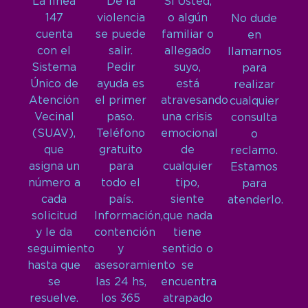
La línea
De la
Si Usted,
147
violencia
o algún
No dude
cuenta
se puede
familiar o
en
con el
salir.
allegado
llamarnos
Sistema
Pedir
suyo,
para
Único de
ayuda es
está
realizar
Atención
el primer
atravesando
cualquier
Vecinal
paso.
una crisis
consulta
(SUAV),
Teléfono
emocional
o
que
gratuito
de
reclamo.
asigna un
para
cualquier
Estamos
número a
todo el
tipo,
para
cada
país.
siente
atenderlo.
solicitud
Información,
que nada
y le da
contención
tiene
seguimiento
y
sentido o
hasta que
asesoramiento
se
se
las 24 hs,
encuentra
resuelve.
los 365
atrapado