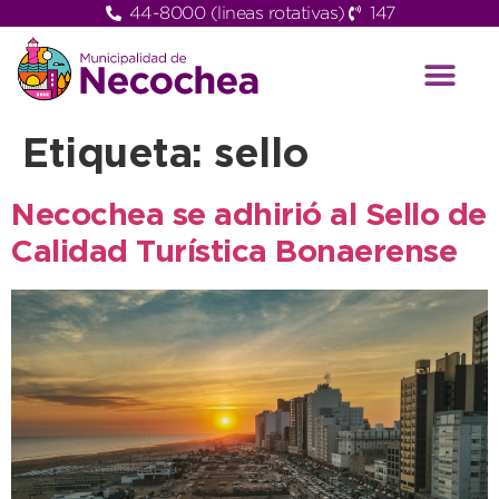
44-8000 (lineas rotativas)
147
Etiqueta:
sello
Necochea se adhirió al Sello de
Calidad Turística Bonaerense