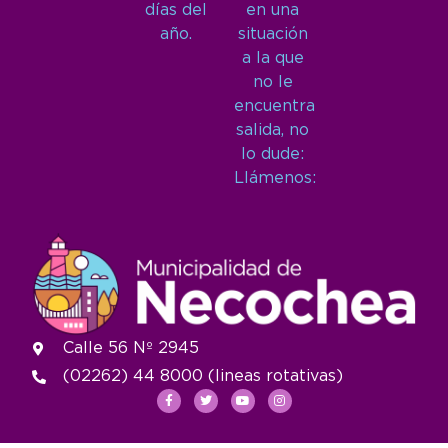
días del
en una
año.
situación
a la que
no le
encuentra
salida, no
lo dude:
Llámenos:
Calle 56 Nº 2945
(02262) 44 8000 (lineas rotativas)