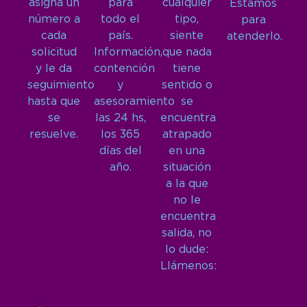
asigna un
para
cualquier
Estamos
número a
todo el
tipo,
para
cada
país.
siente
atenderlo.
solicitud
Información,
que nada
y le da
contención
tiene
seguimiento
y
sentido o
hasta que
asesoramiento
se
se
las 24 hs,
encuentra
resuelve.
los 365
atrapado
días del
en una
año.
situación
a la que
no le
encuentra
salida, no
lo dude:
Llámenos: