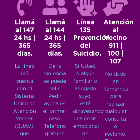
Llamá
Llamá
Línea
Atención
al 147
al 144
135
al
24 hs |
24 hs |
Prevención
Vecino
365
365
del
911 |
días.
días.
Suicidio.
100 |
107
La línea
De la
Si Usted,
147
violencia
o algún
No dude
cuenta
se puede
familiar o
en
con el
salir.
allegado
llamarnos
Sistema
Pedir
suyo,
para
Único de
ayuda es
está
realizar
Atención
el primer
atravesando
cualquier
Vecinal
paso.
una crisis
consulta
(SUAV),
Teléfono
emocional
o
que
gratuito
de
reclamo.