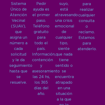
Sistema
Pedir
suyo,
para
Único de
ayuda es
está
realizar
Atención
el primer
atravesando
cualquier
Vecinal
paso.
una crisis
consulta
(SUAV),
Teléfono
emocional
o
que
gratuito
de
reclamo.
asigna un
para
cualquier
Estamos
número a
todo el
tipo,
para
cada
país.
siente
atenderlo.
solicitud
Información,
que nada
y le da
contención
tiene
seguimiento
y
sentido o
hasta que
asesoramiento
se
se
las 24 hs,
encuentra
resuelve.
los 365
atrapado
días del
en una
año.
situación
a la que