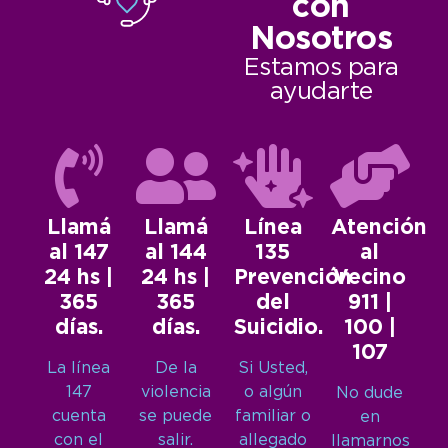
con
Nosotros
Estamos para
ayudarte
Llamá
Llamá
Línea
Atención
al 147
al 144
135
al
24 hs |
24 hs |
Prevención
Vecino
365
365
del
911 |
días.
días.
Suicidio.
100 |
107
La línea
De la
Si Usted,
147
violencia
o algún
No dude
cuenta
se puede
familiar o
en
con el
salir.
allegado
llamarnos