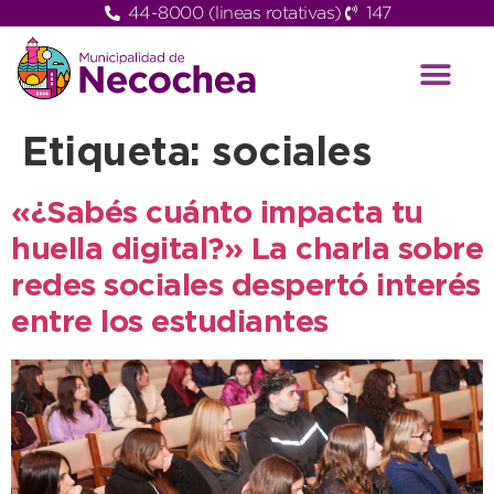
44-8000 (lineas rotativas)
147
Etiqueta:
sociales
«¿Sabés cuánto impacta tu
huella digital?» La charla sobre
redes sociales despertó interés
entre los estudiantes