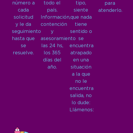
número a
todo el
tipo,
para
cada
país.
siente
atenderlo.
solicitud
Información,
que nada
y le da
contención
tiene
seguimiento
y
sentido o
hasta que
asesoramiento
se
se
las 24 hs,
encuentra
resuelve.
los 365
atrapado
días del
en una
año.
situación
a la que
no le
encuentra
salida, no
lo dude:
Llámenos: