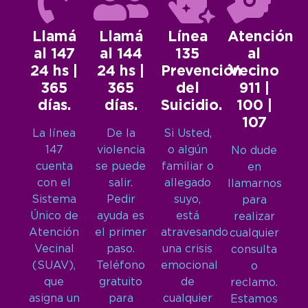
Llamá
Llamá
Línea
Atención
al 147
al 144
135
al
24 hs |
24 hs |
Prevención
Vecino
365
365
del
911 |
días.
días.
Suicidio.
100 |
107
La línea
De la
Si Usted,
147
violencia
o algún
No dude
cuenta
se puede
familiar o
en
con el
salir.
allegado
llamarnos
Sistema
Pedir
suyo,
para
Único de
ayuda es
está
realizar
Atención
el primer
atravesando
cualquier
Vecinal
paso.
una crisis
consulta
(SUAV),
Teléfono
emocional
o
que
gratuito
de
reclamo.
asigna un
para
cualquier
Estamos