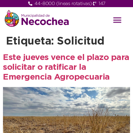
44-8000 (lineas rotativas)
147
Etiqueta:
Solicitud
Este jueves vence el plazo para
solicitar o ratificar la
Emergencia Agropecuaria