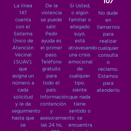
107
La línea
De la
Si Usted,
147
violencia
o algún
No dude
cuenta
se puede
familiar o
en
con el
salir.
allegado
llamarnos
Sistema
Pedir
suyo,
para
Único de
ayuda es
está
realizar
Atención
el primer
atravesando
cualquier
Vecinal
paso.
una crisis
consulta
(SUAV),
Teléfono
emocional
o
que
gratuito
de
reclamo.
asigna un
para
cualquier
Estamos
número a
todo el
tipo,
para
cada
país.
siente
atenderlo.
solicitud
Información,
que nada
y le da
contención
tiene
seguimiento
y
sentido o
hasta que
asesoramiento
se
se
las 24 hs,
encuentra