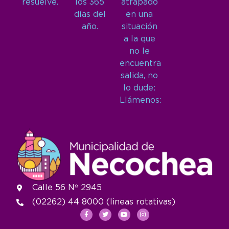
resuelve.
los 365
atrapado
días del
en una
año.
situación
a la que
no le
encuentra
salida, no
lo dude:
Llámenos:
Calle 56 Nº 2945
(02262) 44 8000 (lineas rotativas)