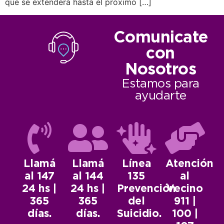
que se extenderá hasta el próximo […]
Comunicate
con
Nosotros
Estamos para
ayudarte
Llamá
Llamá
Línea
Atención
al 147
al 144
135
al
24 hs |
24 hs |
Prevención
Vecino
365
365
del
911 |
días.
días.
Suicidio.
100 |