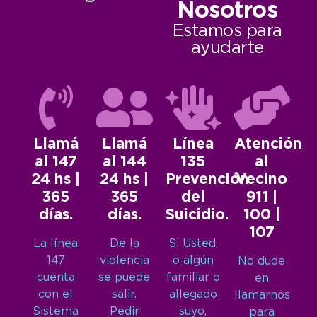
Nosotros
Estamos para
ayudarte
Llamá
Llamá
Línea
Atención
al 147
al 144
135
al
24 hs |
24 hs |
Prevención
Vecino
365
365
del
911 |
días.
días.
Suicidio.
100 |
107
La línea
De la
Si Usted,
147
violencia
o algún
No dude
cuenta
se puede
familiar o
en
con el
salir.
allegado
llamarnos
Sistema
Pedir
suyo,
para