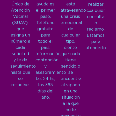
Único de
ayuda es
está
realizar
Atención
el primer
atravesando
cualquier
Vecinal
paso.
una crisis
consulta
(SUAV),
Teléfono
emocional
o
que
gratuito
de
reclamo.
asigna un
para
cualquier
Estamos
número a
todo el
tipo,
para
cada
país.
siente
atenderlo.
solicitud
Información,
que nada
y le da
contención
tiene
seguimiento
y
sentido o
hasta que
asesoramiento
se
se
las 24 hs,
encuentra
resuelve.
los 365
atrapado
días del
en una
año.
situación
a la que
no le