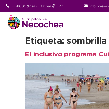
44-8000 (lineas rotativas)
147
informes@n
Etiqueta:
sombrilla
El inclusivo programa Cu