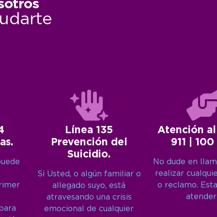
sotros
udarte
4
Línea 135
Atención al
as.
Prevención del
911 | 100
Suicidio.
puede
No dude en llam
realizar cualqui
Si Usted, o algún familiar o
primer
o reclamo. Est
allegado suyo, está
atender
atravesando una crisis
 para
emocional de cualquier