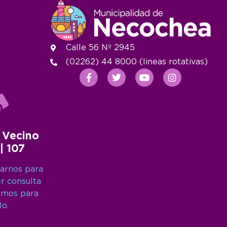
Calle 56 Nº 2945
(02262) 44 8000 (lineas rotativas)
 Vecino
 | 107
arnos para
er consulta
amos para
lo.