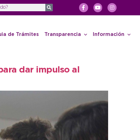
uia de Trámites
Transparencia
Información
para dar impulso al