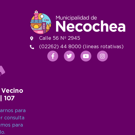
Calle 56 Nº 2945
(02262) 44 8000 (lineas rotativas)
 Vecino
 | 107
arnos para
er consulta
amos para
lo.