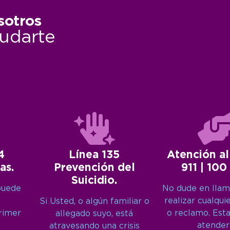
sotros
udarte
4
Línea 135
Atención al
as.
Prevención del
911 | 100
Suicidio.
puede
No dude en llam
realizar cualqui
Si Usted, o algún familiar o
primer
o reclamo. Est
allegado suyo, está
atender
atravesando una crisis