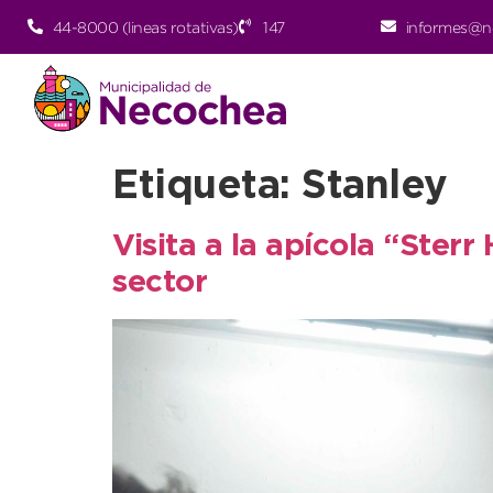
44-8000 (lineas rotativas)
147
informes@n
Etiqueta:
Stanley
Visita a la apícola “Ster
sector